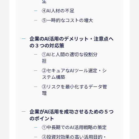
生
④AI人材の不足
⑤一時的なコストの増大
企業のAI活用のデメリット・注意点へ
の３つの対応策
①AIと人間の適切な役割分
担
②セキュアなAIツール選定・シ
ステム構築
③リスクを最小化するデータ管
理
企業がAI活用を成功させるための５つ
のポイント
①中長期でのAI活用戦略の策定
②投資対効果の高い活用目的・