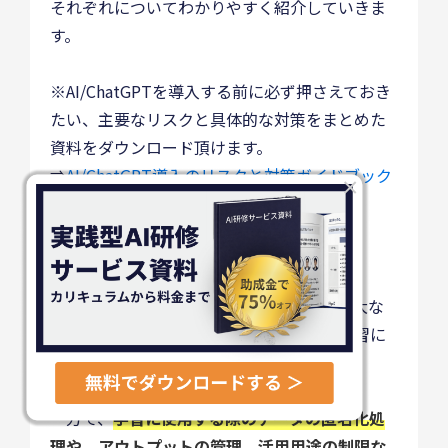
それぞれについてわかりやすく紹介していきま
す。
※AI/ChatGPTを導入する前に必ず押さえておき
たい、主要なリスクと具体的な対策をまとめた
資料をダウンロード頂けます。
⇒
AI/ChatGPT導入のリスクと対策ガイドブック
×
の資料ダウンロードはこちら(無料)
①個人情報や機密情報の漏洩
AI活用で大きな成果を上げるためには、膨大な
顧客の個人情報や社内の機密情報などを学習に
活用することが有効です。
一方で、
学習に使用する際のデータの匿名化処
理や、アウトプットの管理、活用用途の制限な