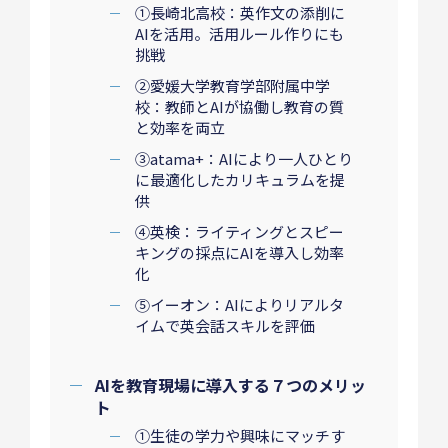
①長崎北高校：英作文の添削に
AIを活用。活用ルール作りにも
挑戦
②愛媛大学教育学部附属中学
校：教師とAIが協働し教育の質
と効率を両立
③atama+：AIにより一人ひとり
に最適化したカリキュラムを提
供
④英検：ライティングとスピー
キングの採点にAIを導入し効率
化
⑤イーオン：AIによりリアルタ
イムで英会話スキルを評価
AIを教育現場に導入する７つのメリッ
ト
①生徒の学力や興味にマッチす