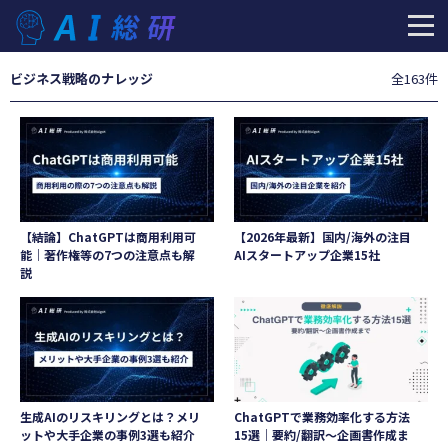
ビジネス戦略
のナレッジ
全163件
【結論】ChatGPTは商用利用可
【2026年最新】国内/海外の注目
能｜著作権等の7つの注意点も解
AIスタートアップ企業15社
説
生成AIのリスキリングとは？メリ
ChatGPTで業務効率化する方法
ットや大手企業の事例3選も紹介
15選｜要約/翻訳～企画書作成ま