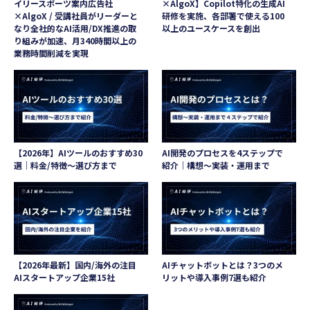
イリースポーツ案内広告社
×AlgoX】Copilot特化の生成AI
×AlgoX / 受講社員がリーダーと
研修を実施、各部署で使える100
なり全社的なAI活用/DX推進の取
以上のユースケースを創出
り組みが加速、月340時間以上の
業務時間削減を実現
【2026年】AIツールのおすすめ30
AI開発のプロセスを4ステップで
選｜料金/特徴～選び方まで
紹介｜構想～実装・運用まで
【2026年最新】国内/海外の注目
AIチャットボットとは？3つのメ
AIスタートアップ企業15社
リットや導入事例7選も紹介