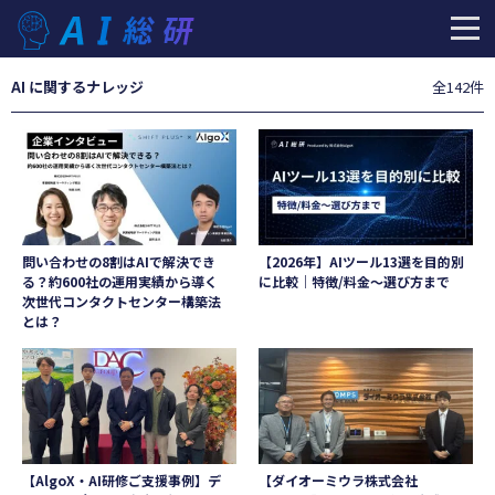
AI
に関するナレッジ
全142件
問い合わせの8割はAIで解決でき
【2026年】AIツール13選を目的別
る？約600社の運用実績から導く
に比較｜特徴/料金〜選び方まで
次世代コンタクトセンター構築法
とは？
【AlgoX・AI研修ご支援事例】デ
【ダイオーミウラ株式会社