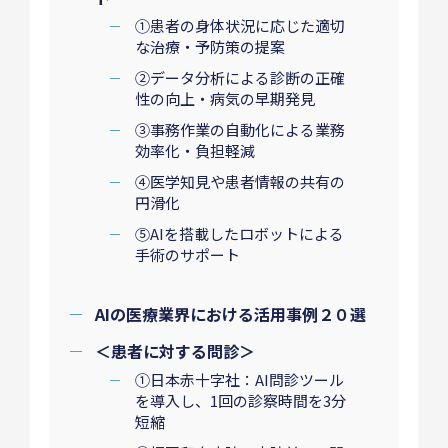
①患者の身体状況に応じた適切
な治療・予防策の提案
②データ分析による診断の正確
性の向上・病気の早期発見
③事務作業の自動化による業務
効率化・負担軽減
④医学知見や患者情報の共有の
円滑化
⑤AIを搭載したロボットによる
手術のサポート
AIの医療業界における活用事例２０選
＜患者に対する問診＞
①日本赤十字社：AI問診ツール
を導入し、1回の診察時間を3分
短縮