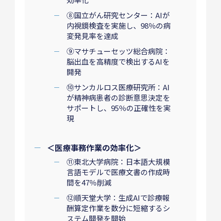
⑧国立がん研究センター：AIが
内視鏡検査を実施し、98％の病
変発見率を達成
⑨マサチューセッツ総合病院：
脳出血を高精度で検出するAIを
開発
⑩サンカルロス医療研究所：AI
が精神病患者の診断意思決定を
サポートし、95％の正確性を実
現
＜医療事務作業の効率化＞
⑪東北大学病院：日本語大規模
言語モデルで医療文書の作成時
間を47％削減
⑫順天堂大学：生成AIで診療報
酬算定作業を数分に短縮するシ
ステム開発を開始