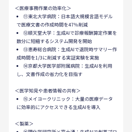
＜医療事務作業の効率化＞
⑪東北大学病院：日本語大規模言語モデル
で医療文書の作成時間を47％削減
⑫順天堂大学：生成AIで診療報酬算定作業を
数分に短縮するシステム開発を開始
⑬恵寿総合病院：生成AIで退院時サマリー作
成時間を1/3に削減する実証実験を実施
⑭京都大学医学部附属病院：生成AIを利用
し、文書作成の省力化を目指す
＜医学知見や患者情報の共有＞
⑮メイヨークリニック：大量の医療データ
に効率的にアクセスできる生成AIを導入
＜製薬＞
⑯理化学研究所×富士通：生成AIで創薬プロ