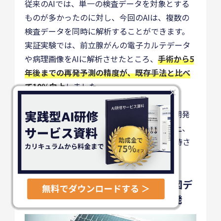
従来のAIでは、単一の検査データを対象とする
ものが多かったのに対し、今回のAIは、複数の
検査データを同時に解析することができます。
実証実験では、前立腺がんの電子カルテデータ
や病理画像をAIに解析させたところ、
手術から5
年後までの再発予測の精度が、既存手法と比べ
て10％向上
しました。
×
これにより、治療計画の最適化、疾患の早期発
見などが可能となり、医療サービスの質向上、
医療従事者の業務負担減少などの効果が期待さ
れています。
⑥東京大学医学部附属病院：心電図デ
ータから心疾患を検知するAIを開発