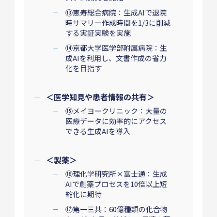
⑬恵寿総合病院：生成AIで退院
時サマリー作成時間を1/3に削減
する実証実験を実施
⑭京都大学医学部附属病院：生
成AIを利用し、文書作成の省力
化を目指す
＜医学知見や患者情報の共有＞
⑮メイヨークリニック：大量の
医療データに効率的にアクセス
できる生成AIを導入
＜製薬＞
⑯理化学研究所×富士通：生成
AIで創薬プロセスを10倍以上短
縮化に期待
⑰第一三共：60億種類の化合物