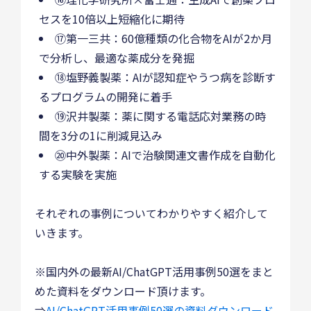
セスを10倍以上短縮化に期待
⑰第一三共：60億種類の化合物をAIが2か月
で分析し、最適な薬成分を発掘
⑱塩野義製薬：AIが認知症やうつ病を診断す
るプログラムの開発に着手
⑲沢井製薬：薬に関する電話応対業務の時
間を3分の1に削減見込み
⑳中外製薬：AIで治験関連文書作成を自動化
する実験を実施
それぞれの事例についてわかりやすく紹介して
いきます。
※国内外の最新AI/ChatGPT活用事例50選をまと
めた資料をダウンロード頂けます。
⇒
AI/ChatGPT活用事例50選の資料ダウンロード