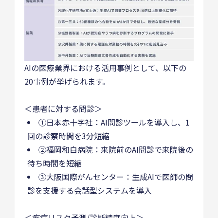
AIの医療業界における活用事例として、以下の
20事例が挙げられます。
＜患者に対する問診＞
①日本赤十字社：AI問診ツールを導入し、1
回の診察時間を3分短縮
②福岡和白病院：来院前のAI問診で来院後の
待ち時間を短縮
③大阪国際がんセンター：生成AIで医師の問
診を支援する会話型システムを導入
＜疾病リスク予測/診断精度向上＞