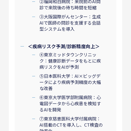
②福岡和白病院：来院前のAI問
診で来院後の待ち時間を短縮
③大阪国際がんセンター：生成
AIで医師の問診を支援する会話
型システムを導入
＜疾病リスク予測/診断精度向上＞
④東京ミッドタウンクリニッ
ク：健康診断データをもとに疾
病リスクをAIが予測
⑤日本医科大学：AI×ビッグデ
ータにより疾病予測精度の大幅
な改善
⑥東京大学医学部附属病院：心
電図データから心疾患を検知す
るAIを開発
⑦東京慈恵医科大学付属病院：
AI搭載のCTを導入し、CT検査の
効率化