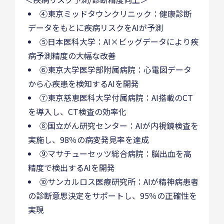
④東京ミッドタウンクリニック：健康診断
データをもとに疾病リスクをAIが予測
⑤日本医科大学：AI×ビッグデータにより疾
病予測精度の大幅な改善
⑥東京大学医学部附属病院：心電図データ
から心疾患を検知するAIを開発
⑦東京慈恵医科大学付属病院：AI搭載のCT
を導入し、CT検査の効率化
⑧国立がん研究センター：AIが内視鏡検査を
実施し、98％の病変発見率を達成
⑨マサチューセッツ総合病院：脳出血を高
精度で検出するAIを開発
⑩サンカルロス医療研究所：AIが精神病患者
の診断意思決定をサポートし、95％の正確性を
実現