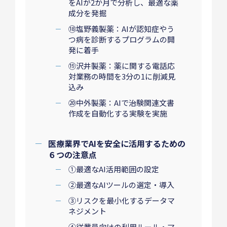
をAIが2か月で分析し、最適な薬
成分を発掘
⑱塩野義製薬：AIが認知症やう
つ病を診断するプログラムの開
発に着手
⑲沢井製薬：薬に関する電話応
対業務の時間を3分の1に削減見
込み
⑳中外製薬：AIで治験関連文書
作成を自動化する実験を実施
医療業界でAIを安全に活用するための
６つの注意点
①最適なAI活用範囲の設定
②最適なAIツールの選定・導入
③リスクを最小化するデータマ
ネジメント
④従業員向けの利用ルール・マ