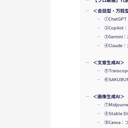
【プロ厳選】代表
＜会話型・万能型
①ChatG
②Copilo
③Gemin
④Claud
＜文章生成AI＞
⑤Trans
⑥SAKUB
＜画像生成AI＞
⑦Midjo
⑧Stable
⑨Canv