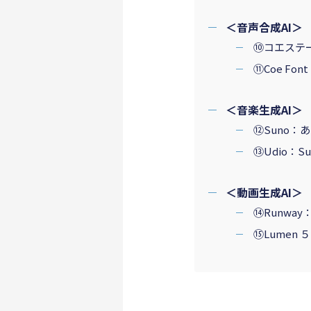
＜音声合成AI＞
⑩コエステ
⑪Coe Fo
＜音楽生成AI＞
⑫Suno：
⑬Udio：
＜動画生成AI＞
⑭Runwa
⑮Lumen