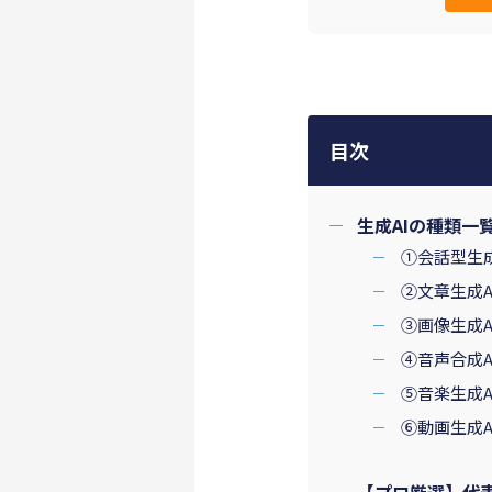
目次
生成AIの種類一
①会話型生
②文章生成
③画像生成
④音声合成
⑤音楽生成
⑥動画生成