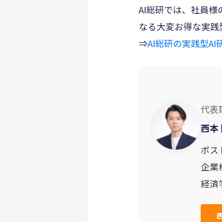
AI総研では、社員様
なる大変お得な実践
⇒
AI総研の実践型A
代表
西本 
ボス
企業
経済