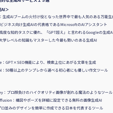
的な生成AIサービス１５選
AI＞
PT：生成AIブームの火付け役となった世界中で最も人気のある万能生成
t：ビジネス向け生成AIの代表格であるMicrosoftのAIアシスタント
i：高度な知的タスクに優れ、「GPT超え」と言われるGoogleの生成A
e：大学レベルの知識もマスターした今最も勢いのある生成AI
cope：GPT×SEO機能により、検索上位にあがる文章を生成
UN：50種以上のテンプレから選べる初心者にも優しい作文ツール
urney：プロ顔負けのハイクオリティ画像が創れる魔法のようなツール
 Diffusion：構図やポーズを詳細に設定できる無料の画像生成AI
a：プロ並みのデザインを簡単に作成できる日本を代表するツール