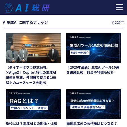
AI
生成AI
に関するナレッジ
全225件
【ダイオーミウラ株式会社
【2026年最新】生成AIツール10選
×AlgoX】Copilot特化の生成AI
を徹底比較｜料金や特徴も紹介
研修を実施、各部署で使える100
以上のユースケースを創出
RAGとは？生成AIとの関係・仕組
画像生成AIの著作権はどうなる？