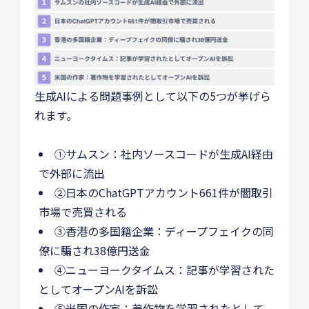
生成AIによる問題事例として以下の5つが挙げら
れます。
①サムスン：社内ソースコードが生成AI経由
で外部に流出
②日本のChatGPTアカウント661件が闇取引
市場で売買される
③香港の多国籍企業：ディープフェイクの同
僚に騙され38億円送金
④ニューヨークタイムス：記事が学習された
としてオープンAIを訴訟
⑤米国の作家：著作物を学習されたとして