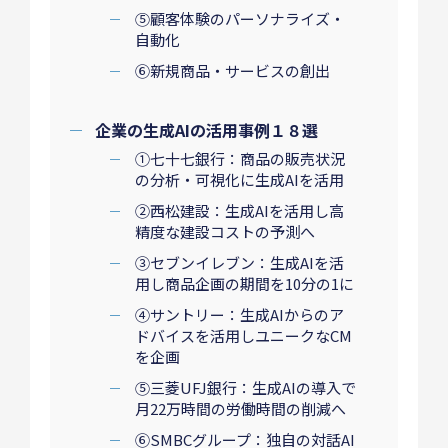
⑤顧客体験のパーソナライズ・
自動化
⑥新規商品・サービスの創出
企業の生成AIの活用事例１８選
①七十七銀行：商品の販売状況
の分析・可視化に生成AIを活用
②西松建設：生成AIを活用し高
精度な建設コストの予測へ
③セブンイレブン：生成AIを活
用し商品企画の期間を10分の1に
④サントリー：生成AIからのア
ドバイスを活用しユニークなCM
を企画
⑤三菱UFJ銀行：生成AIの導入で
月22万時間の労働時間の削減へ
⑥SMBCグループ：独自の対話AI