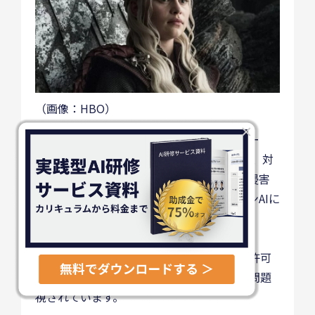
（画像：HBO）
×
「ゲーム・オブ・スローンズ」の作者ジョー
ジ・R・R・マーティン氏などの作家たちは、対
話型AI「チャットGPT」が自身の著作権を侵害
しているとして、その開発元であるオープンAIに
対して訴訟を起こしました。
この訴訟では、チャットGPTが作家たちの許可
なく著作物のデータを使用していることが問題
視されています。