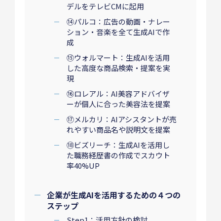
デルをテレビCMに起用
⑭パルコ：広告の動画・ナレー
ション・音楽を全て生成AIで作
成
⑮ウォルマート：生成AIを活用
した高度な商品検索・提案を実
現
⑯ロレアル：AI美容アドバイザ
ーが個人に合った美容法を提案
⑰メルカリ：AIアシスタントが売
れやすい商品名や説明文を提案
⑱ビズリーチ：生成AIを活用し
た職務経歴書の作成でスカウト
率40%UP
企業が生成AIを活用するための４つの
ステップ
Step1：活用方針の検討