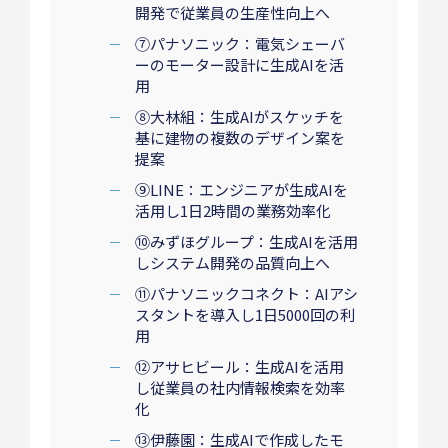
開発で従業員の生産性向上へ
⑦パナソニック：電気シェーバ
ーのモーター設計に生成AIを活
用
⑧大林組：生成AIがスケッチを
基に建物の複数のデザイン案を
提案
⑨LINE：エンジニアが生成AIを
活用し1日2時間の業務効率化
⑩みずほグループ：生成AIを活用
しシステム開発の品質向上へ
⑪パナソニックコネクト：AIアシ
スタントを導入し1日5000回の利
用
⑫アサヒビール：生成AIを活用
し従業員の社内情報検索を効率
化
⑬伊藤園：生成AIで作成したモ