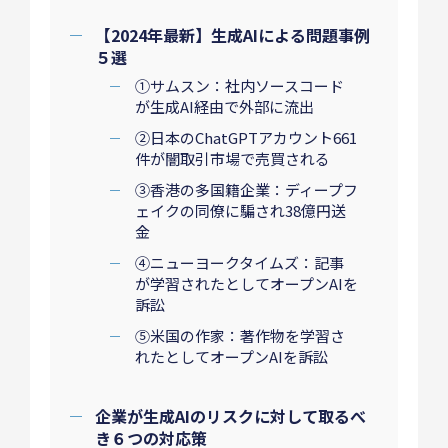
【2024年最新】生成AIによる問題事例
５選
①サムスン：社内ソースコード
が生成AI経由で外部に流出
②日本のChatGPTアカウント661
件が闇取引市場で売買される
③香港の多国籍企業：ディープフ
ェイクの同僚に騙され38億円送
金
④ニューヨークタイムズ：記事
が学習されたとしてオープンAIを
訴訟
⑤米国の作家：著作物を学習さ
れたとしてオープンAIを訴訟
企業が生成AIのリスクに対して取るべ
き６つの対応策