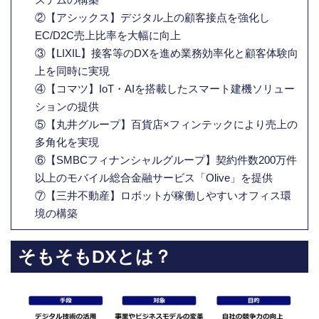
②【アシックス】デジタル上の顧客接点を強化し
EC/D2C売上比率を大幅に向上
③【LIXIL】接客等のDXを進め業務効率化と顧客体験向
上を同時に実現
④【コマツ】IoT・AIを搭載したスマート建機ソリュー
ションの提供
⑤【丸井グループ】百貨店×フィンテックにより売上の
多角化を実現
⑥【SMBCフィナンシャルグループ】契約件数200万件
以上のモバイル総合金融サービス「Olive」を提供
⑦【三井不動産】ロボットが稼働しやすいオフィス環
境の構築
そもそもDXとは？