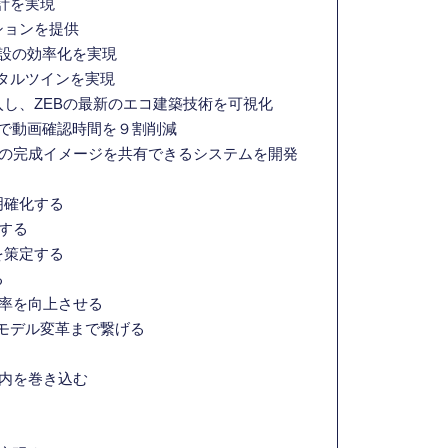
計を実現
ションを提供
建設の効率化を実現
ジタルツインを実現
入し、ZEBの最新のエコ建築技術を可視化
ラで動画確認時間を９割削減
の完成イメージを共有できるシステムを開発
明確化する
する
を策定する
る
率を向上させる
スモデル変革まで繋げる
内を巻き込む