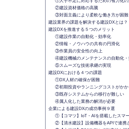
①人手不足に対応するための省力化の
②建設資材価格の高騰
③対面主義により柔軟な働き方が困難
建設業界の課題を解決する建設DXとは？
建設DXを推進する５つのメリット
①建設作業の自動化・効率化
②情報・ノウハウの共有の円滑化
③作業員の安全性の向上
④建設機械のメンテナンスの自動化・
⑤スムーズな技術承継の実現
建設DXにおける４つの課題
①DX人材の確保が困難
②初期投資やランニングコストがかか
③既存システムからの移行が難しい
④属人化した業務の解消が必要
企業による建設DXの成功事例９選
①【コマツ】IoT・AIを搭載したス
②【清水建設】設備機器をAPIで連携さ