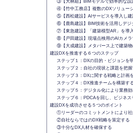
③【大林組】BIMモデルで効率的な設
④【竹中工務店】複数のDXソリュー
⑤【西松建設】AIサービスを導入し
⑥【鹿島建設】BIM技術を活用しデ
⑦【東急建設】「建築模型AR」を導
⑧【戸田建設】現場点検用のAIカメ
⑨【大成建設】メタバース上で建築物
建設DXを推進する６つのステップ
ステップ１：DXの目的・ビジョンを
ステップ２：自社の現状と課題を把握
ステップ３：DXに関する戦略と計画
ステップ４：DX推進チームを構築す
ステップ５：デジタル化により業務効
ステップ６：PDCAを回し、ビジネ
建設DXを成功させる５つのポイント
①リーダーのコミットメントにより社
②自社ならではのDX戦略を策定する
③十分なDX人材を確保する